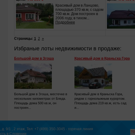
Красивый дом в Ланцово,
площадью 370 кв.м, с садом
700 кв.м. Дом построен в
2006 году, в тихом...
Подробнее
Страницы
:
1
2
»
Избраные лоты недвижимости в продаже:
Большой дом в Згоша
Красивый дом в Краньска Гора
Большой дом в Згоша, местечке в
Красивый дом в Краньска Гора,
нескольких километрах от Бледа.
рядом с горнолыжным курортом.
Площадь дома 500 кв.м, он
Площадь дома 219 кв.м, есть сад
построен...
и...
. 9/1 , 2 этаж, Тел: +7 (499) 350-3045 - горячая линия
ость в Словении