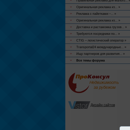
Правильная реклама для малого... 
Оригинальная реклама из... »
Реклама с пайетками –... »
Оригинальная реклама из... »
Доставка и растаможка грузов... »
Требуются посредники по... »
CTIG – логистический оператор »
Transportal24 международные... »
Ищу партнеров для развития... »
Все темы форума
Дизайн сайтов