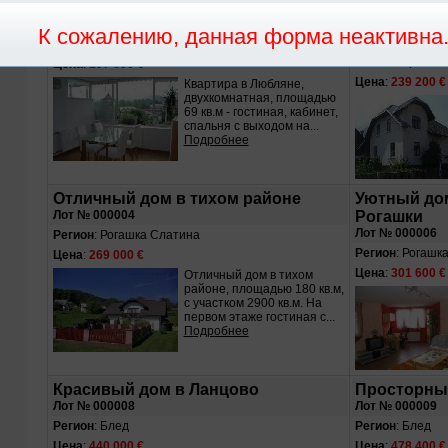
Квартира в Любляне
Отличный д
Лот № 000017
Гора
Лот № 000013
Регион
: Любляна
Регион
: Краньс
Цена
:
197 600 €
Цена
:
239 200 €
Квартира в Любляне,
двухкомнатная, площадью
69 кв.м - гостиная, кабинет,
спальня с выходом на...
Подробнее
Отличный дом в тихом районе
Уютный дом
Лот № 000004
Рогашки
Лот № 000006
Регион
: Рогашка Слатина
Регион
: Рогашк
Цена
:
269 000 €
Цена
:
301 600 €
Отличный дом в тихом
районе, площадью 180 кв.м,
с участком 2900 кв.м. На
первом этаже гостиная с...
Подробнее
Красивый дом в Ланцово
Просторный
Лот № 000008
Лот № 000009
Регион
: Блед
Регион
: Блед
Цена
:
440 000 €
Цена
:
478 400 €