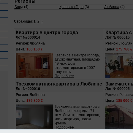
»
Регионы
Блед
(4)
Краньска Гора
(3)
Любляна
(4)
Страницы
:
1
2
»
Квартира в центре города
Квартира с
Лот № 000014
Лот № 000015
Регион
: Любляна
Регион
: Люблян
Цена
:
160 160 €
Цена
:
175 760 €
Квартира в центре города,
двухкомнатная, площадью
49 кв.м. Дом
отремонтирован в 2007
году, есть...
Подробнее
Трехкомнатная квартира в Любляне
Замечател
Лот № 000016
Лот № 000005
Регион
: Любляна
Регион
: Рогашк
Цена
:
176 800 €
Цена
:
185 000 €
Трехкомнатная квартира в
Любляне, площадью 71
кв.м. Дом отремонтирован,
как и квартира, новая
крыша...
Подробнее