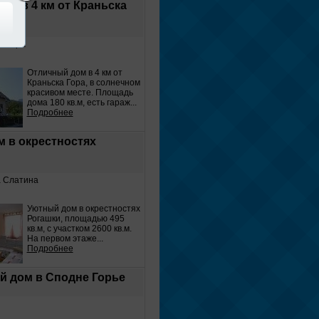
ом в 4 км от Краньска
ка Гора
Отличный дом в 4 км от
Краньска Гора, в солнечном
красивом месте. Площадь
дома 180 кв.м, есть гараж...
Подробнее
 в окрестностях
а Слатина
Уютный дом в окрестностях
Рогашки, площадью 495
кв.м, с участком 2600 кв.м.
Нa первом этаже...
Подробнее
 дом в Сподне Горье